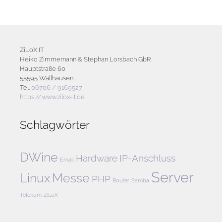
ZiLoX IT
Heiko Zimmernann & Stephan Lorsbach GbR
Hauptstraße 60
55595 Wallhausen
Tel.
06706 / 9169527
https://www.zilox-it.de
Schlagwörter
DWine
Hardware
IP-Anschluss
Email
Server
Linux
Messe
PHP
Router
Samba
Telekom
ZiLoX