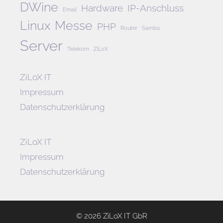
DWine
Hardware
IP-Anschluss
Email
Linux
Messe
PHP
Router
Samba
Server
Telekom
ZiLoX
ZiLoX IT
Impressum
Datenschutzerklärung
ZiLoX IT
Impressum
Datenschutzerklärung
© 2026 ZiLoX IT GbR